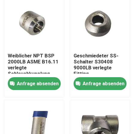
Weiblicher NPT BSP
Geschmiedeter SS-
2000LB ASME B16.11
Schalter S30408
verlegte
9000LB verlegte
Schlauchkupplung
Fitting
Anfrage absenden
Anfrage absenden
Haus
Produkte
Über uns