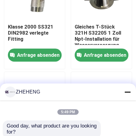
Fabrik-Ausflug
Klasse 2000 SS321
Gleiches T-Stück
DIN2982 verlegte
321H S32205 1 Zoll
Qualitätskontrolle
Fitting
Npt-Installation für
Wasserversorgung
Anfrage absenden
Anfrage absenden
Company News
Edelstahl-Fitting
ZHEHENG
Edelstahlrohrflansch
5:49 PM
Edelstahl-Rohrbogen
Good day, what product are you looking 
for?
Edelstahlrohrt-stück
3 Weisen-Frau 316
Geschmiedetes