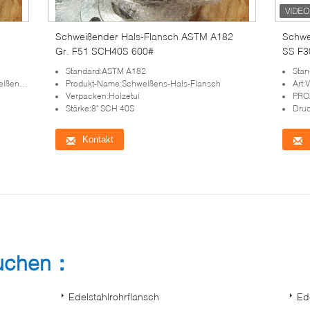
Schweißender Hals-Flansch ASTM A182
Schwe
Gr. F51 SCH40S 600#
SS F3
Standard:ASTM A182
Sta
s-DN80
Produkt-Name:Schweißens-Hals-Flansch
Art:
Verpacken:Holzetui
PRO
Stärke:8" SCH 40S
Dru
Kontakt
suchen：
Edelstahlrohrflansch
Ed