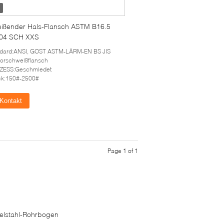
ißender Hals-Flansch ASTM B16.5
04 SCH XXS
ndard:ANSI, GOST ASTM-LÄRM-EN BS JIS
Vorschweißflansch
ZESS:Geschmiedet
ck:150#-2500#
Kontakt
Page 1 of 1
elstahl-Rohrbogen