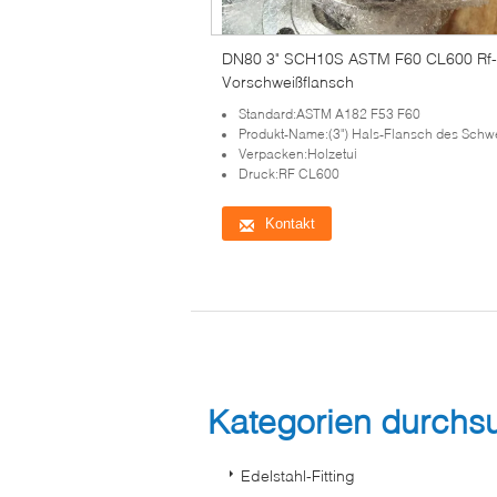
DN80 3" SCH10S ASTM F60 CL600 Rf-
Vorschweißflansch
Standard:ASTM A182 F53 F60
Produkt-Name:(3") Hals-Flansch des Schweißen
Verpacken:Holzetui
Druck:RF CL600
Kontakt
Kategorien durch
Edelstahl-Fitting