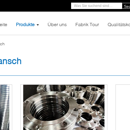
Se
eite
Produkte
Über uns
Fabrik Tour
Qualitätsko
sch
ansch