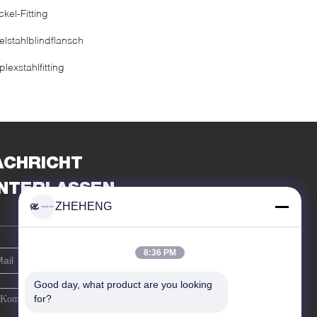
kel-Fitting
elstahlblindflansch
lexstahlfitting
ACHRICHT
INTERLASSEN
ZHEHENG
8:36 PM
Good day, what product are you looking 
for?