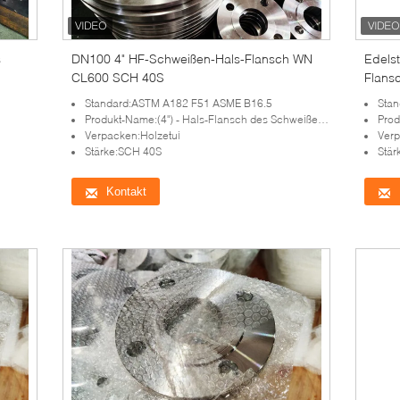
s
DN100 4" HF-Schweißen-Hals-Flansch WN
Edels
CL600 SCH 40S
Flans
Standard:ASTM A182 F51 ASME B16.5
Stan
Produkt-Name:(4") - Hals-Flansch des Schweißens-N100
Produ
Verpacken:Holzetui
Verp
Stärke:SCH 40S
Stär
Kontakt