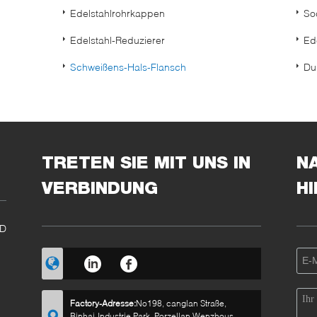
Edelstahlrohrkappen
Soc
Edelstahl-Reduzierer
Ed
Schweißens-Hals-Flansch
Dup
TRETEN SIE MIT UNS IN
N
VERBINDUNG
H
ND
Factory-Adresse:
No198, canglan Straße,
Binhai-Industrie Park, Porzellan Wenzhous,