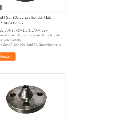
tahl Sch80s schweißender Hals-
ch ANSI B16.5
dard:ANSI, ASME, JIS, LÄRM, usw.
kt-Name:Fittingsvorschweißflansch Edelstahl ANSI B16.5
acken:Holzetui
ke:Sch10, Sch40s, Sch80s, Geschlechtskrankheit
Kontakt