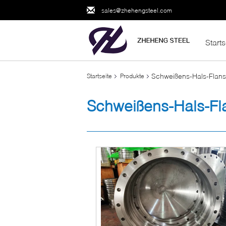
sales@zhehengsteel.com
Starts
Schweißens-Hals-Flan
Startseite
Produkte
Schweißens-Hals-Fl