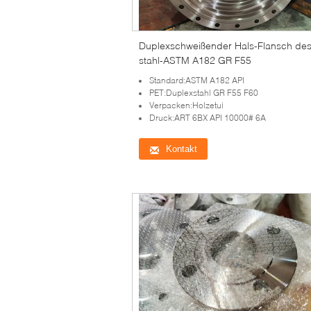
Duplexschweißender Hals-Flansch de
stahl-ASTM A182 GR F55
Standard:ASTM A182 API
PET:Duplexstahl GR F55 F60
Verpacken:Holzetui
Druck:ART 6BX API 10000# 6A
Kontakt