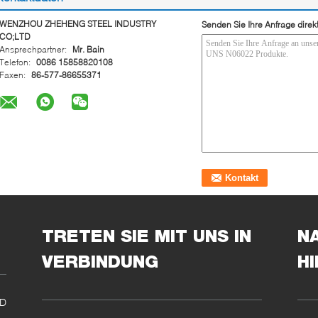
WENZHOU ZHEHENG STEEL INDUSTRY
Senden Sie Ihre Anfrage direk
CO;LTD
Ansprechpartner:
Mr. Bain
Telefon:
0086 15858820108
Faxen:
86-577-86655371
TRETEN SIE MIT UNS IN
N
VERBINDUNG
H
ND