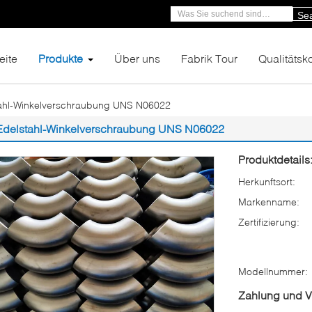
Se
eite
Produkte
Über uns
Fabrik Tour
Qualitätsko
ahl-Winkelverschraubung UNS N06022
Edelstahl-Winkelverschraubung UNS N06022
Produktdetails
Herkunftsort:
Markenname:
Zertifizierung:
Modellnummer:
Zahlung und 