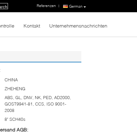
Referenzen
|
German
arch
ntrolle
Kontakt
Unternehmensnachrichten
:
CHINA
ZHEHENG
ABS, GL, DNV, NK, PED, AD2000,
GOST9941-81, CCS, ISO 9001-
2008
8" SCH40s
Versand AGB: