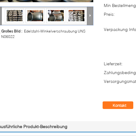
Min Bestellmeng
Preis:
Verpackung Info
Großes Bild :
Edelstahl-Winkelverschraubung UNS
N06022
Lieferzeit:
Zahlungsbeding
Versorgungsmate
Kontakt
Ausführliche Produkt-Beschreibung