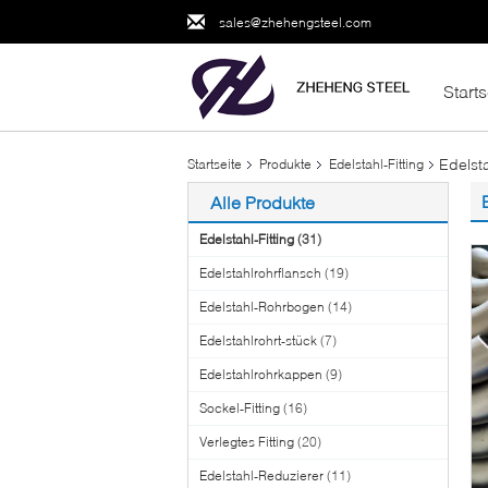
sales@zhehengsteel.com
Starts
Edelst
Startseite
Produkte
Edelstahl-Fitting
Alle Produkte
Edelstahl-Fitting
(31)
Edelstahlrohrflansch
(19)
Edelstahl-Rohrbogen
(14)
Edelstahlrohrt-stück
(7)
Edelstahlrohrkappen
(9)
Sockel-Fitting
(16)
Verlegtes Fitting
(20)
Edelstahl-Reduzierer
(11)