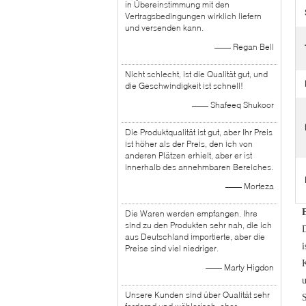
in Übereinstimmung mit den
Vertragsbedingungen wirklich liefern
und versenden kann.
—— Regan Bell
Nicht schlecht, ist die Qualität gut, und
die Geschwindigkeit ist schnell!
—— Shafeeq Shukoor
Die Produktqualität ist gut, aber Ihr Preis
ist höher als der Preis, den ich von
anderen Plätzen erhielt, aber er ist
innerhalb des annehmbaren Bereiches.
—— Morteza
Die Waren werden empfangen. Ihre
sind zu den Produkten sehr nah, die ich
aus Deutschland importierte, aber die
i
Preise sind viel niedriger.
K
—— Marty Higdon
u
Unsere Kunden sind über Qualität sehr
S