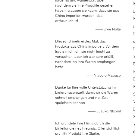
fordernd und wählerisch, aber,
nachdem sie Ihre Produkte gesehen
haben, glauben sie kaum, dass sie aus
B
China importiert wurden, das
K
erstaunlich ist.
H
—— Uwe Nolte
L
Dieses ist mein erstes Mal, das
s
Produkte aus China importiert. Vor dem
L
traute mich ich, sie nicht leicht zu
versuchen, aber ich war sehr erfüllt,
V
nachdem ich Ihre Waren empfangen
hatte.
—— Njabulo Mabaso
M
Danke für Ihre volle Unterstützung im
Lieferungsprozeß, damit wir die Waren
S
schnell empfangen und viel Zeit
speichern können.
—— Luzuko Ntsomi
Ich gründete Ihre Firma durch die
Einleitung eines Freunds. Offensichtlich
d
prüft Ihr Produkt Ihre Stärke.