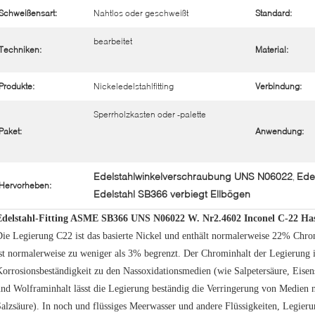
Schweißensart:
Nahtlos oder geschweißt
Standard:
bearbeitet
Techniken:
Material:
Produkte:
Nickeledelstahlfitting
Verbindung:
Sperrholzkasten oder -palette
Paket:
Anwendung:
Edelstahlwinkelverschraubung UNS N06022
Ede
,
Hervorheben:
Edelstahl SB366 verbiegt Ellbögen
Edelstahl-Fitting ASME SB366 UNS N06022 W. Nr2.4602 Inconel C-22 Has
Die Legierung C22 ist das basierte Nickel und enthält normalerweise 22% C
st normalerweise zu weniger als 3% begrenzt. Der Chrominhalt der Legierung i
orrosionsbeständigkeit zu den Nassoxidationsmedien (wie Salpetersäure, Eise
nd Wolframinhalt lässt die Legierung beständig die Verringerung von Medien
alzsäure). In noch und flüssiges Meerwasser und andere Flüssigkeiten, Legier