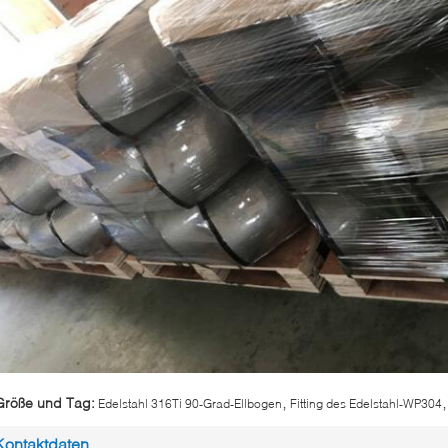
,
,
Größe und Tag:
Edelstahl 316Ti 90-Grad-Ellbogen
Fitting des Edelstahl-WP304
Kontaktdaten