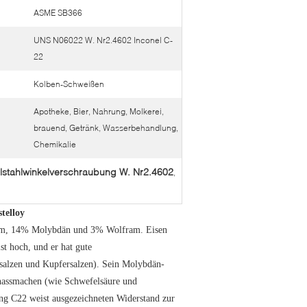
ASME SB366
UNS N06022 W. Nr2.4602 Inconel C-
22
Kolben-Schweißen
Apotheke, Bier, Nahrung, Molkerei,
brauend, Getränk, Wasserbehandlung,
Chemikalie
lstahlwinkelverschraubung W. Nr2.4602
,
telloy
hrom, 14% Molybdän und 3% Wolfram. Eisen
st hoch, und er hat gute
nsalzen und Kupfersalzen). Sein Molybdän-
 nassmachen (wie Schwefelsäure und
ung C22 weist ausgezeichneten Widerstand zur