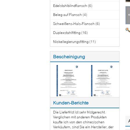
Edelstahlblindflansch
(6)
Beleg auf Flansch
(4)
Schweißens-Hals-Flansch
(6)
Duplexstahlfitting
(16)
Nickellegierungsfitting
(11)
Bescheinigung
Kunden-Berichte
Die Lieferfrist ist sehr fristgerecht.
Verglichen mit anderen Produkten
kaufte ich von den chinesischen
Verkäufern, sind Sie ein Hersteller, der