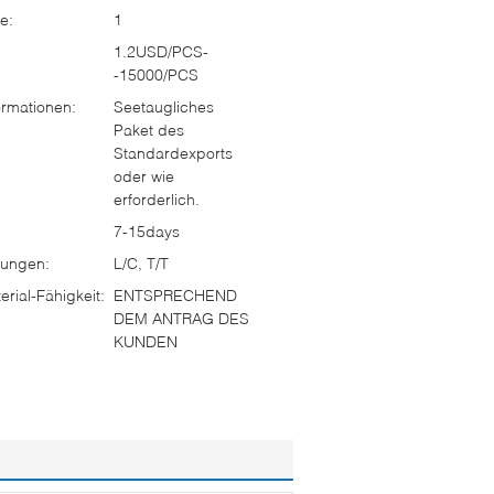
e:
1
1.2USD/PCS-
-15000/PCS
rmationen:
Seetaugliches
Paket des
Standardexports
oder wie
erforderlich.
7-15days
ungen:
L/C, T/T
rial-Fähigkeit:
ENTSPRECHEND
DEM ANTRAG DES
KUNDEN