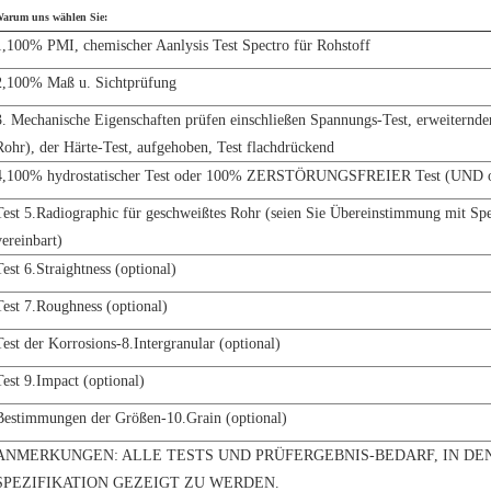
arum uns wählen Sie:
1,100% PMI, chemischer Aanlysis Test Spectro für Rohstoff
2,100% Maß u. Sichtprüfung
3. Mechanische Eigenschaften prüfen einschließen Spannungs-Test, erweiternder
Rohr), der Härte-Test, aufgehoben, Test flachdrückend
4,100% hydrostatischer Test oder 100% ZERSTÖRUNGSFREIER Test (UND 
Test 5.Radiographic für geschweißtes Rohr (seien Sie Übereinstimmung mit Spe
vereinbart)
Test 6.Straightness (optional)
Test 7.Roughness (optional)
Test der Korrosions-8.Intergranular (optional)
Test 9.Impact (optional)
Bestimmungen der Größen-10.Grain (optional)
ANMERKUNGEN: ALLE TESTS UND PRÜFERGEBNIS-BEDARF, IN D
SPEZIFIKATION GEZEIGT ZU WERDEN.