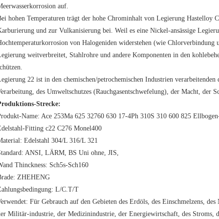
Meerwasserkorrosion auf.
ei hohen Temperaturen trägt der hohe Chrominhalt von Legierung Hastelloy C
arburierung und zur Vulkanisierung bei. Weil es eine Nickel-ansässige Legier
ochtemperaturkorrosion von Halogeniden widerstehen (wie Chlorverbindung und
egierung weitverbreitet, Stahlrohre und andere Komponenten in den kohlebehe
chützen.
egierung 22 ist in den chemischen/petrochemischen Industrien verarbeitenden 
erarbeitung, des Umweltschutzes (Rauchgasentschwefelung), der Macht, der Sc
Produktions-Strecke:
Produkt-Name:
Ace 253Ma 625 32760 630 17-4Ph 310S 310 600 825 Ellbogen-
Edelstahl-Fitting c22 C276 Monel400
aterial:
Edelstahl 304/L 316/L 321
tandard:
ANSI, LÄRM, BS Uni ohne, JIS,
Wand Thinckness:
Sch5s-Sch160
Brade:
ZHEHENG
Zahlungsbedingung:
L/C.T/T
Verwendet:
Für Gebrauch auf den Gebieten des Erdöls, des Einschmelzens, des N
er Militär-industrie, der Medizinindustrie, der Energiewirtschaft, des Stroms, d