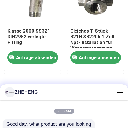
Fabrik-Ausflug
Klasse 2000 SS321
Gleiches T-Stück
Qualitätskontrolle
DIN2982 verlegte
321H S32205 1 Zoll
Fitting
Npt-Installation für
Wasserversorgung
Company News
Anfrage absenden
Anfrage absenden
Edelstahl-Fitting
Edelstahlrohrflansch
ZHEHENG
Edelstahl-Rohrbogen
2:08 AM
Good day, what product are you looking 
Edelstahlrohrt-stück