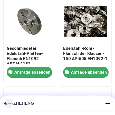
Fabrik-Ausflug
Qualitätskontrolle
Company News
Geschmiedeter
Edelstahl-Rohr-
Edelstahl-Platten-
Flansch der Klassen-
Flansch EN1092
150 API605 EN1092-1
Edelstahl-Fitting
ASTM A182
Anfrage absenden
Anfrage absenden
Edelstahlrohrflansch
Edelstahl-Rohrbogen
ZHEHENG
Edelstahlrohrt-stück