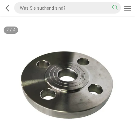
2
/
4