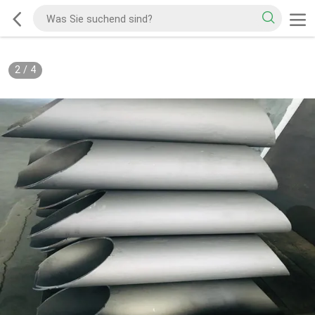
2
/
4