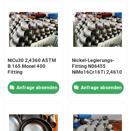
NiCu30 2,4360 ASTM
Nickel-Legierungs-
B 165 Monel 400
Fitting N06455
Fitting
NiMo16Cr16Ti 2,4610
Anfrage absenden
Anfrage absenden
Haus
Produkte
Über uns