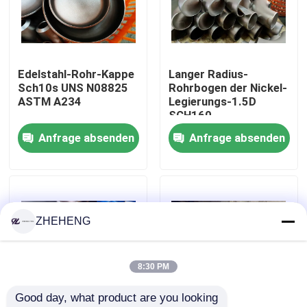
Fabrik-Ausflug
Edelstahl-Rohr-Kappe
Langer Radius-
Qualitätskontrolle
Sch10s UNS N08825
Rohrbogen der Nickel-
ASTM A234
Legierungs-1.5D
SCH160
Company News
Anfrage absenden
Anfrage absenden
Edelstahl-Fitting
Edelstahlrohrflansch
ZHEHENG
Edelstahl-Rohrbogen
8:30 PM
Good day, what product are you looking 
Edelstahlrohrt-stück