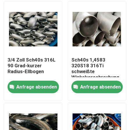
3/4 Zoll Sch40s 316L
Sch40s 1,4583
90 Grad-kurzer
320S18 316Ti
Radius-Ellbogen
schweißte
Winkelverschraubung
Anfrage absenden
Anfrage absenden
Haus
Produkte
Über uns