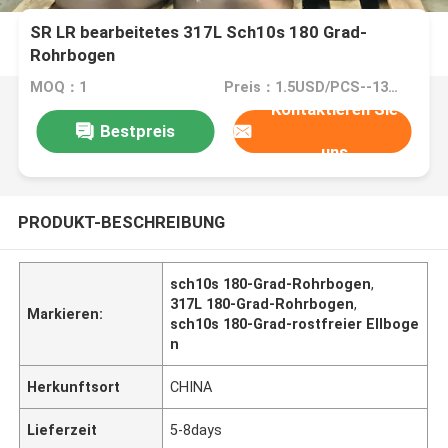
SR LR bearbeitetes 317L Sch10s 180 Grad-
Rohrbogen
MOQ：1
Preis：1.5USD/PCS--13528/PCS
Kontaktieren Sie
Bestpreis
uns
PRODUKT-BESCHREIBUNG
sch10s 180-Grad-Rohrbogen
,
317L 180-Grad-Rohrbogen
,
Markieren:
sch10s 180-Grad-rostfreier Ellboge
n
Herkunftsort
CHINA
Lieferzeit
5-8days