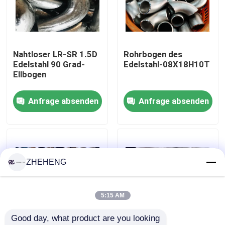
Fabrik-Ausflug
Nahtloser LR-SR 1.5D
Rohrbogen des
Qualitätskontrolle
Edelstahl 90 Grad-
Edelstahl-08Х18Н10Т
Ellbogen
Company News
Anfrage absenden
Anfrage absenden
Edelstahl-Fitting
Edelstahlrohrflansch
ZHEHENG
Edelstahl-Rohrbogen
5:15 AM
Good day, what product are you looking 
Edelstahlrohrt-stück