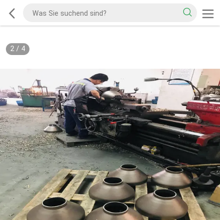
2
/
4