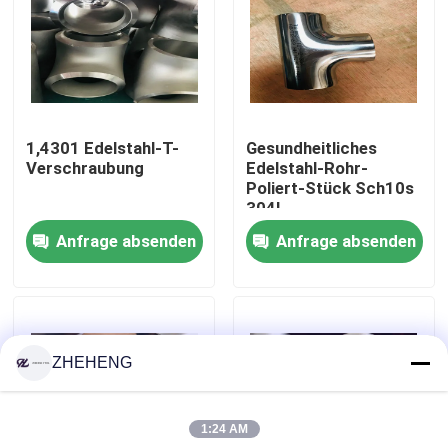
Fabrik-Ausflug
Qualitätskontrolle
1,4301 Edelstahl-T-
Gesundheitliches
Verschraubung
Edelstahl-Rohr-
Company News
Poliert-Stück Sch10s
304L
Anfrage absenden
Anfrage absenden
Edelstahl-Fitting
Edelstahlrohrflansch
ZHEHENG
Edelstahl-Rohrbogen
1:24 AM
Edelstahlrohrt-stück