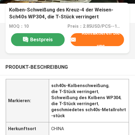
Kolben-Schweißung des Kreuz-4 der Weisen-
Sch40s WP304, die T-Stück verringert
MOQ：10
Preis：2.85USD/PCS--10977/PCS
Kontaktieren Sie
Bestpreis
uns
PRODUKT-BESCHREIBUNG
sch40s-Kolbenschweißung
,
die T-Stück verringert
,
Schweißung des Kolbens WP304
,
Markieren:
die T-Stück verringert
,
geschmiedetes sch40s-Metallrohrt
-stück
Herkunftsort
CHINA