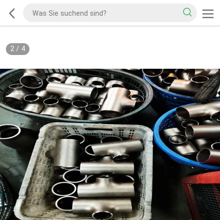
2
/
4