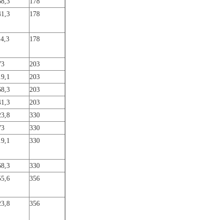
68,3
178
41,3
178
14,3
178
73
203
19,1
203
68,3
203
41,3
203
23,8
330
73
330
19,1
330
68,3
330
55,6
356
23,8
356