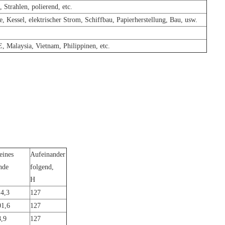
 Strahlen, polierend, etc.
, Kessel, elektrischer Strom, Schiffbau, Papierherstellung, Bau, usw.
 Malaysia, Vietnam, Philippinen, etc.
eines
Aufeinander
nde
folgend,
H
14,3
127
01,6
127
8,9
127