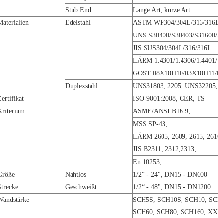
Stub End
Lange Art, kurze Art
Materialien
Edelstahl
ASTM WP304/304L/316/316
UNS S30400/S30403/S31600/
JIS SUS304/304L/316/316L
LÄRM 1.4301/1.4306/1.4401/
GOST 08X18H10/03X18H11
Duplexstahl
UNS31803, 2205, UNS32205, 
Zertifikat
ISO-9001:2008, CER, TS
Kriterium
ASME/ANSI B16.9;
MSS SP-43;
LÄRM 2605, 2609, 2615, 2616
JIS B2311, 2312,2313;
En 10253;
Größe
Nahtlos
1/2“ - 24", DN15 - DN600
Strecke
Geschweißt
1/2“ - 48", DN15 - DN1200
Wandstärke
SCH5S, SCH10S, SCH10, SCH4
SCH60, SCH80, SCH160, XXS