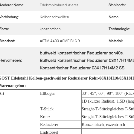
Anderer Name:
Edelstahlrohrreduzierer
Stahlsorte:
Verbindung:
Kolbenschweißen
Name:
Form:
konzentrisch
Technologie:
Standard:
ASTM A403 ASME B16.9
Material:
buttweld konzentrischer Reduzierer sch40s
,
Buttweld konzentrischer Reduzierer 03X17H14M
Hervorheben:
Konzentrischer Reduzierer 03X17H14M2 SS
GOST Edelstahl Kolben-geschweißter Reduzierer Rohr-08X18H10/03X
Warenangebot:
Art
Ellbogen
30°, 45°, 60°, 90°, 180° (Rüc
1D (kurzer Radius), 1.5D (lan
T-Stück
Straght-T-Stück/gleiches T-Stü
Kreuz
Straght-T-Stück/gleiches T-Stü
Reduzierer
Konzentrisch, exzentrisch
Endstöpsel