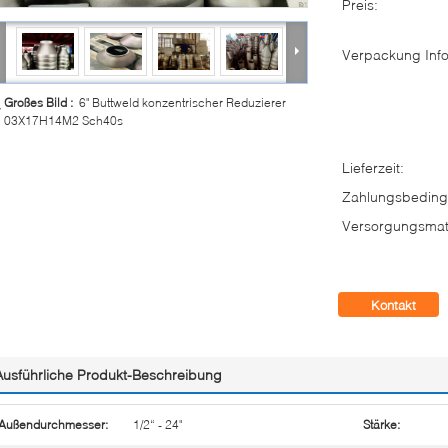
Preis:
Verpackung Info
Großes Bild :
6" Buttweld konzentrischer Reduzierer
03X17H14M2 Sch40s
Lieferzeit:
Zahlungsbeding
Versorgungsmate
Kontakt
Ausführliche Produkt-Beschreibung
Außendurchmesser:
1/2“ - 24"
Stärke: