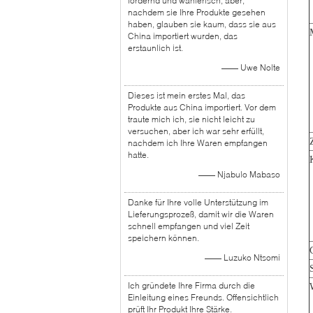
fordernd und wählerisch, aber,
nachdem sie Ihre Produkte gesehen
haben, glauben sie kaum, dass sie aus
China importiert wurden, das
erstaunlich ist.
—— Uwe Nolte
Dieses ist mein erstes Mal, das
Produkte aus China importiert. Vor dem
traute mich ich, sie nicht leicht zu
versuchen, aber ich war sehr erfüllt,
nachdem ich Ihre Waren empfangen
hatte.
—— Njabulo Mabaso
Danke für Ihre volle Unterstützung im
Lieferungsprozeß, damit wir die Waren
schnell empfangen und viel Zeit
speichern können.
—— Luzuko Ntsomi
Ich gründete Ihre Firma durch die
Einleitung eines Freunds. Offensichtlich
prüft Ihr Produkt Ihre Stärke.