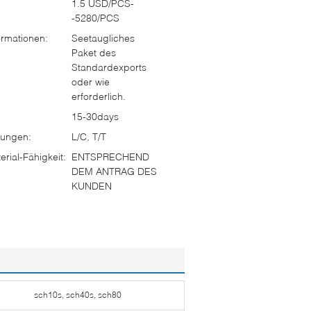
1.5 USD/PCS-
-5280/PCS
rmationen:
Seetaugliches
Paket des
Standardexports
oder wie
erforderlich.
15-30days
ungen:
L/C, T/T
rial-Fähigkeit:
ENTSPRECHEND
DEM ANTRAG DES
KUNDEN
sch10s, sch40s, sch80