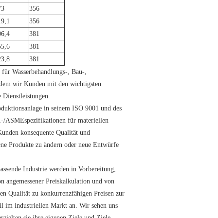
73
356
19,1
356
06,4
381
55,6
381
23,8
381
r für Wasserbehandlungs-, Bau-,
ndem wir Kunden mit den wichtigsten
 Dienstleistungen.
roduktionsanlage in seinem ISO 9001 und des
/ASMEspezifikationen für materiellen
 Kunden konsequente Qualität und
dene Produkte zu ändern oder neue Entwürfe
assende Industrie werden in Vorbereitung,
on angemessener Preiskalkulation und von
en Qualität zu konkurrenzfähigen Preisen zur
il im industriellen Markt an. Wir sehen uns
rzielten sie ihre eigenen Ziele und Ziele.