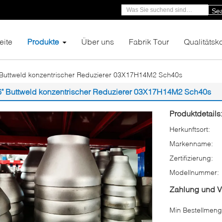
Se
eite
Produkte
Über uns
Fabrik Tour
Qualitätsko
 Buttweld konzentrischer Reduzierer 03X17H14M2 Sch40s
6" Buttweld konzentrischer Reduzierer 03X17H14M2 Sch40s
Produktdetails
Herkunftsort:
Markenname:
Zertifizierung:
Modellnummer:
Zahlung und 
Min Bestellmeng