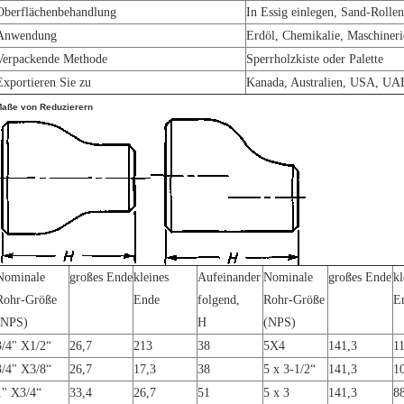
Oberflächenbehandlung
In Essig einlegen, Sand-Rollen,
Anwendung
Erdöl, Chemikalie, Maschinerie
Verpackende Methode
Sperrholzkiste oder Palette
Exportieren Sie zu
Kanada, Australien, USA, UAE,
aße von Reduzierern
Nominale
großes Ende
kleines
Aufeinander
Nominale
großes Ende
kl
Rohr-Größe
Ende
folgend,
Rohr-Größe
E
(NPS)
H
(NPS)
3/4" X1/2“
26,7
213
38
5X4
141,3
1
3/4" X3/8“
26,7
17,3
38
5
x 3-1/2“
141,3
1
1" X3/4“
33,4
26,7
51
5 x 3
141,3
8