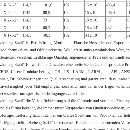
4" X 3-1/2“
114,3
101,6
102
16 x 10
406,4
2
4" X 3"
1143
88,9
102
16 x 8
406,4
2
4" X 2-1/2“
114,3
73
102
18 x 16
457
4
4" X 2"
114,3
60,3
102
18 x 14'
457
3
4" X 1-1/2“
114,3
48,3
102
X12 18
457
3
zheheng Stahl“ ist Berufsfitting, Ventile und Flansche Hersteller und Exporteu
rdölchemikalien- und Ölfeldindustrie. Wir liefern außergewöhnlichen Wert, i
lementen versehen: Erstklassige Qualität, angemessener Preis und einwandfreie
zheheng Stahl“ Entwürfe und Gestalten eine breite Reihe Qualitätsprodukte P
CERS. Unsere Produkte befolgen GB-, JIS-, LÄRM-, LÄRM-, en-, API-, ANSI-
nhalt, Druckbewertungen und Qualitätssicherung und garantieren, dass unsere
uverlässigkeit jedes Mal empfangen. Zusätzlich sind wir in der Lage, vorhan
erzustellen, um spezifische Bedingungen zu erfüllen.
zheheng Stahl“ die Vision Rohrleitung soll die führende und vorderste Firmenp
nd als Firma bekannt, die immer unser Versprechen von Qualitätsprodukten, v
ofortiger Lieferung hält. Indem er ein breites Spektrum von Produkten der hoh
erfügung stellt, „zheheng Stahl“ bietet seinen Kunden einen bedeutenden Vorte
icht gerade als Lieferant für unsere Kunden, aber als ihr Partner, beim Helfen e