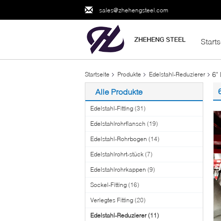
sales@zhehengsteel.com
Starts
6"
Startseite
Produkte
Edelstahl-Reduzierer
Alle Produkte
Edelstahl-Fitting
(31)
Edelstahlrohrflansch
(19)
Edelstahl-Rohrbogen
(14)
Edelstahlrohrt-stück
(7)
Edelstahlrohrkappen
(9)
Sockel-Fitting
(16)
Verlegtes Fitting
(20)
Edelstahl-Reduzierer
(11)