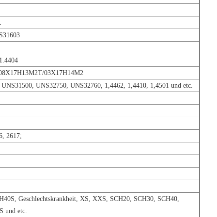
L
S31603
1.4404
/08X17H13M2T/03X17H14M2
UNS31500, UNS32750, UNS32760, 1,4462, 1,4410, 1,4501 und etc.
, 2617;
0S, Geschlechtskrankheit, XS, XXS, SCH20, SCH30, SCH40,
 und etc.