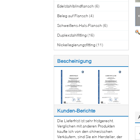
Edelstahlblindflansch
(6)
Beleg auf Flansch
(4)
Schweißens-Hals-Flansch
(6)
Duplexstahlfitting
(16)
Nickellegierungsfitting
(11)
Bescheinigung
Kunden-Berichte
Die Lieferfrist ist sehr fristgerecht.
Verglichen mit anderen Produkten
kaufte ich von den chinesischen
Verkäufern, sind Sie ein Hersteller, der