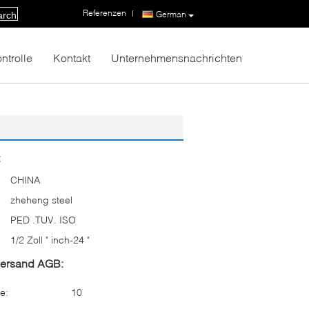
Referenzen
|
German
arch
ntrolle
Kontakt
Unternehmensnachrichten
:
CHINA
zheheng steel
PED .TUV. ISO
1/2 Zoll " inch-24 "
Versand AGB:
e:
10