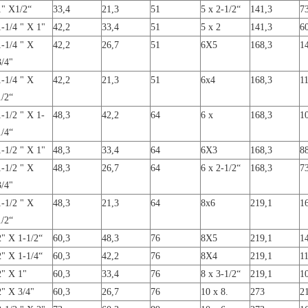
1" X1/2“
33,4
21,3
51
5 x 2-1/2“
141,3
7
1-1/4 " X 1"
42,2
33,4
51
5 x 2
141,3
6
1-1/4 " X
42,2
26,7
51
6X5
168,3
1
3/4"
1-1/4 " X
42,2
21,3
51
6x4
168,3
1
1/2“
1-1/2 " X 1-
48,3
42,2
64
6 x
168,3
1
1/4“
1-1/2 " X 1"
48,3
33,4
64
6X3
168,3
8
1-1/2 " X
48,3
26,7
64
6 x 2-1/2“
168,3
7
3/4"
1-1/2 " X
48,3
21,3
64
8x6
219,1
1
1/2“
2" X 1-1/2“
60,3
48,3
76
8X5
219,1
1
2" X 1-1/4“
60,3
42,2
76
8X4
219,1
1
2" X 1"
60,3
33,4
76
8 x 3-1/2“
219,1
1
2" X 3/4"
60,3
26,7
76
10 x 8.
273
2