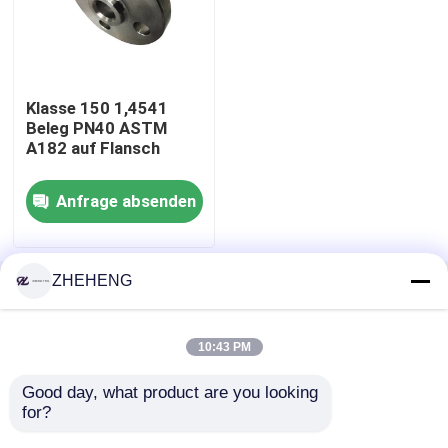
Fabrik-Ausflug
Klasse 150 1,4541
Qualitätskontrolle
Beleg PN40 ASTM
A182 auf Flansch
Company News
Anfrage absenden
Edelstahl-Fitting
ZHEHENG
Startseite
Über uns
Kontakt
Desktop Site
Sitemap
Privacy Policy
Edelstahlrohrflansch
10:43 PM
Edelstahl-Rohrbogen
Good day, what product are you looking 
Qualität
Edelstahl-Fitting
China Fabrik.Copyright
for?
© 2025 WENZHOU ZHEHENG STEEL INDUSTRY
CO;LTD. All Rights Reserved.
Edelstahlrohrt-stück