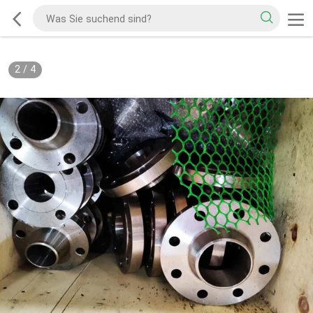
2
/
4