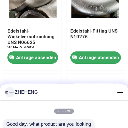
Fabrik-Ausflug
Edelstahl-
Edelstahl-Fitting UNS
Qualitätskontrolle
Winkelverschraubung
N10276
UNS N06625
W.Nr.2.4856
Company News
Anfrage absenden
Anfrage absenden
Edelstahl-Fitting
Edelstahlrohrflansch
ZHEHENG
Edelstahl-Rohrbogen
2:39 PM
Good day, what product are you looking 
Edelstahlrohrt-stück