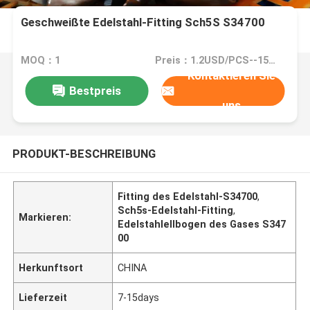
Geschweißte Edelstahl-Fitting Sch5S S34700
MOQ：1
Preis：1.2USD/PCS--15000/PCS
Kontaktieren Sie
Bestpreis
uns
PRODUKT-BESCHREIBUNG
Fitting des Edelstahl-S34700
,
Sch5s-Edelstahl-Fitting
,
Markieren:
Edelstahlellbogen des Gases S347
00
Herkunftsort
CHINA
Lieferzeit
7-15days