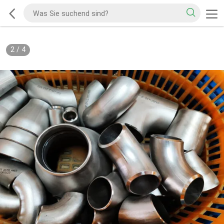
2
/
4