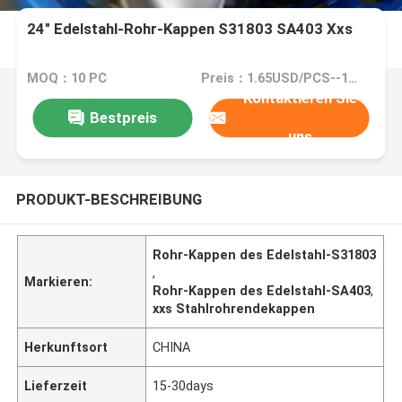
24" Edelstahl-Rohr-Kappen S31803 SA403 Xxs
MOQ：10 PC
Preis：1.65USD/PCS--1853/PCS
Kontaktieren Sie
Bestpreis
uns
PRODUKT-BESCHREIBUNG
Rohr-Kappen des Edelstahl-S31803
,
Markieren:
Rohr-Kappen des Edelstahl-SA403
,
xxs Stahlrohrendekappen
Herkunftsort
CHINA
Lieferzeit
15-30days