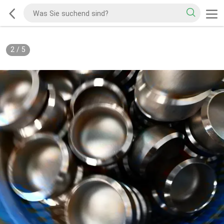
2
/
5