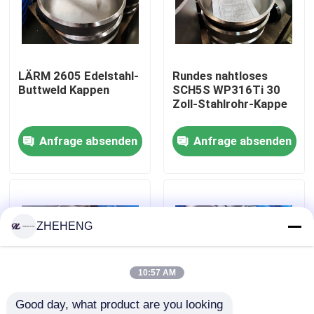
Fabrik-Ausflug
LÄRM 2605 Edelstahl-
Rundes nahtloses
Qualitätskontrolle
Buttweld Kappen
SCH5S WP316Ti 30
Zoll-Stahlrohr-Kappe
Company News
Anfrage absenden
Anfrage absenden
Edelstahl-Fitting
Edelstahlrohrflansch
ZHEHENG
Edelstahl-Rohrbogen
10:57 AM
Good day, what product are you looking 
Edelstahlrohrt-stück