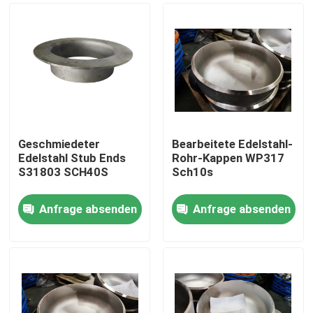
Geschmiedeter
Bearbeitete Edelstahl-
Edelstahl Stub Ends
Rohr-Kappen WP317
S31803 SCH40S
Sch10s
Anfrage absenden
Anfrage absenden
Haus
Produkte
Über uns