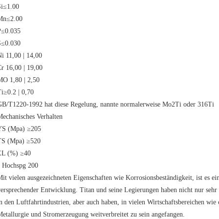
Si≤1.00
Mn≤2.00
P≤0.035
S≤0.030
i 11,00 | 14,00
r 16,00 | 19,00
MO 1,80 | 2,50
i≥0.2 | 0,70
GB/T1220-1992 hat diese Regelung, nannte normalerweise Mo2Ti oder 316Ti
Mechanisches Verhalten
YS (Mpa) ≥205
TS (Mpa) ≥520
EL (%) ≥40
° Hochspg 200
it vielen ausgezeichneten Eigenschaften wie Korrosionsbeständigkeit, ist es ei
ersprechender Entwicklung. Titan und seine Legierungen haben nicht nur sehr
n den Luftfahrtindustrien, aber auch haben, in vielen Wirtschaftsbereichen wie 
etallurgie und Stromerzeugung weitverbreitet zu sein angefangen.