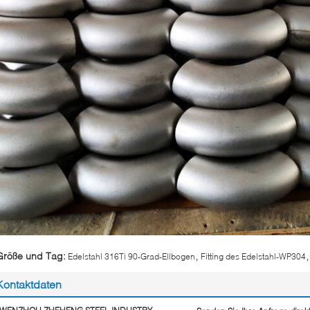
,
,
Größe und Tag:
Edelstahl 316Ti 90-Grad-Ellbogen
Fitting des Edelstahl-WP304
Kontaktdaten