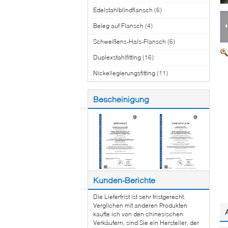
Edelstahlblindflansch
(6)
Beleg auf Flansch
(4)
Schweißens-Hals-Flansch
(6)
Duplexstahlfitting
(16)
Nickellegierungsfitting
(11)
Bescheinigung
Kunden-Berichte
Die Lieferfrist ist sehr fristgerecht.
Verglichen mit anderen Produkten
kaufte ich von den chinesischen
Verkäufern, sind Sie ein Hersteller, der