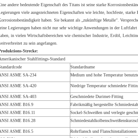
ine andere bedeutende Eigenschaft des Titans ist seine starke Korrosionsbeständ
egierungen viele ausgezeichneten Eigenschaften wie leichte, hochfeste, starke 
orrosionsbeständigkeit haben. Sie bekannt als „zukünftige Metalle“. Verspreche
eine Legierungen haben nicht nur sehr wichtige Anwendungen in der Luftfahrt 
aben, in vielen Wirtschaftsbereichen wie chemischer Industrie, Erdöl, Leichti
eitverbreitet zu sein angefangen.
Produktions-Strecke:
Amerikanischer Stahlfittings-Standard
Standardcode
Standardname
ANSI ASME SA-234
Medium und hohe Temperatur benutzten 
ANSI ASME SA-420
Niedrige Temperatur schmiedete Fitting
ANSI ASME SA-403
Geschmiedete Durimet-Fitting
ANSI ASME B16.9
Fabrikmäßig hergestellte Schmiedestahl
ANSI ASME B16.11
Sockel-Schweißen und verlegte geschmi
ANSI ASME B16.28
Schmiedestahlkolbenschweißenskurzsch
ANSI ASME B16.5
Rohrflansch und Flanschinstallationen