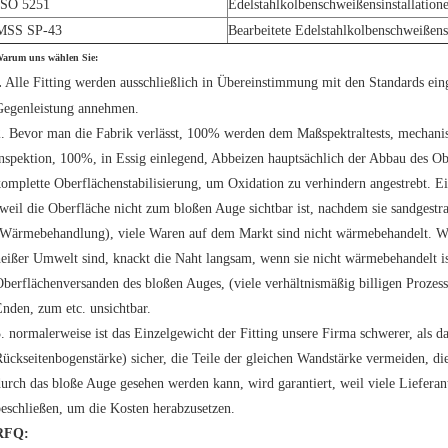
ISO 5251
Edelstahlkolbenschweißensinstallation
MSS SP-43
Bearbeitete Edelstahlkolbenschweißensi
arum uns wählen Sie:
Alle Fitting werden ausschließlich in Übereinstimmung mit den Standards eing
.
Gegenleistung annehmen.
2. Bevor man die Fabrik verlässt, 100% werden dem Maßspektraltests, mechan
nspektion, 100%, in Essig einlegend, Abbeizen hauptsächlich der Abbau des Obe
omplette Oberflächenstabilisierung, um Oxidation zu verhindern angestrebt. Ei
weil die Oberfläche nicht zum bloßen Auge sichtbar ist, nachdem sie sandgestr
Wärmebehandlung), viele Waren auf dem Markt sind nicht wärmebehandelt. Wenn
eißer Umwelt sind, knackt die Naht langsam, wenn sie nicht wärmebehandelt is
berflächenversanden des bloßen Auges, (viele verhältnismäßig billigen Prozes
nden, zum etc. unsichtbar.
. normalerweise ist das Einzelgewicht der Fitting unsere Firma schwerer, als da
ückseitenbogenstärke) sicher, die Teile der gleichen Wandstärke vermeiden, di
urch das bloße Auge gesehen werden kann, wird garantiert, weil viele Lieferan
eschließen, um die Kosten herabzusetzen.
RFQ: