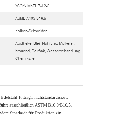
X6CrNiMoTi17-12-2
ASME A403 B16.9
Kolben-Schweißen
Apotheke, Bier, Nahrung, Molkerei,
brauend, Getränk, Wasserbehandlung,
Chemikalie
lstahl-Fitting., nichtstandardisierte
führt ausschließlich ASTM B16.9/B16.5,
e Standards für Produktion ein.