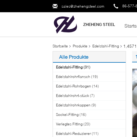
86-577-
sales@zhehengsteel.com
Starts
1,4571
Startseite
Produkte
Edelstahl-Fitting
Alle Produkte
Edelstahl-Fitting
(31)
Edelstahlrohrflansch
(19)
Edelstahl-Rohrbogen
(14)
Edelstahlrohrt-stück
(7)
Edelstahlrohrkappen
(9)
Sockel-Fitting
(16)
Verlegtes Fitting
(20)
Edelstahl-Reduzierer
(11)