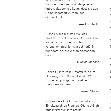
fordernd und wählerisch, aber,
nachdem sie Ihre Produkte gesehen
haben, glauben sie kaum, dass sie aus
China importiert wurden, das
erstaunlich ist.
—— Uwe Nolte
N
Dieses ist mein erstes Mal, das
C
Produkte aus China importiert. Vor dem
traute mich ich, sie nicht leicht zu
versuchen, aber ich war sehr erfüllt,
T
nachdem ich Ihre Waren empfangen
hatte.
—— Njabulo Mabaso
Danke für Ihre volle Unterstützung im
Lieferungsprozeß, damit wir die Waren
schnell empfangen und viel Zeit
speichern können.
M
—— Luzuko Ntsomi
v
Ich gründete Ihre Firma durch die
i
Einleitung eines Freunds. Offensichtlich
M
prüft Ihr Produkt Ihre Stärke.