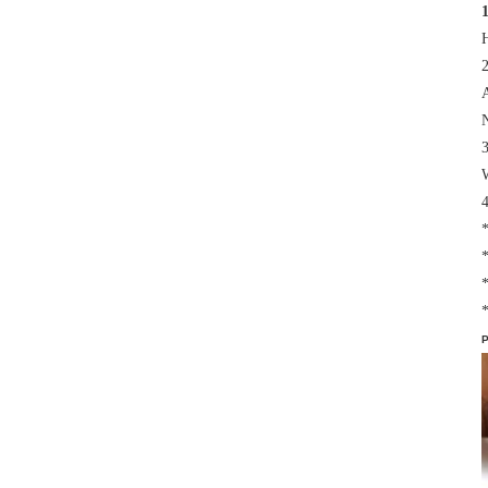
H
2
A
N
3
W
4
*
*
*
*
P