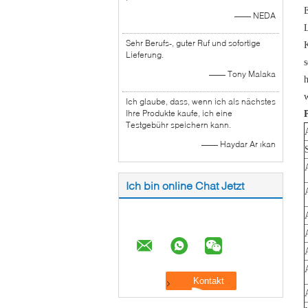
E
—— NEDA
L
Sehr Berufs-, guter Ruf und sofortige
K
Lieferung.
s
—— Tony Malaka
h
w
Ich glaube, dass, wenn ich als nächstes
Ihre Produkte kaufe, ich eine
Testgebühr speichern kann.
—— Haydar Ar ıkan
Ich bin online Chat Jetzt