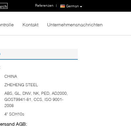
Referenzen
|
German
arch
ntrolle
Kontakt
Unternehmensnachrichten
9
:
CHINA
ZHEHENG STEEL
ABS, GL, DNV, NK, PED, AD2000,
GOST9941-81, CCS, ISO 9001-
2008
4" SCH10s
Versand AGB: