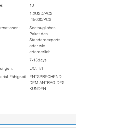
e:
10
1.2USD/PCS-
-15000/PCS
rmationen:
Seetaugliches
Paket des
Standardexports
oder wie
erforderlich.
7-15days
ungen:
L/C, T/T
rial-Fähigkeit:
ENTSPRECHEND
DEM ANTRAG DES
KUNDEN