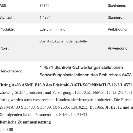
AISI:
316TI
Stahlname:
Stahlzahl:
1,4571
Standard:
Produkte:
Edelstahl-Fitting
Verbindung:
Sperrholzkasten oder -palette
Paket:
Anwendung:
1
4571 Stahlrohr-Schweißungsinstallationen
,
,
Hervorheben:
Schweißungsinstallationen des Stahlrohres A403
Fitting A403 ASME B16.9 des Edelstahl-316Ti/X6CrNiMoTi17-12-2/1.4571
zheheng Stahl“ produziert und Versorgung 316Ti/X6CrNiMoTi17-12-2/1.4571 Ede
Fitting werden auch entsprechend Kundenanforderungen produziert. Die Firma 
ASTM A403 SH3408, SH3409, DIN2605, EN10253, BS1965, JISB2312 und ander
ie folgenden ist die Parameter des Edelstahls 316Ti:
chemische Zusammensetzung
C: ≤0.08