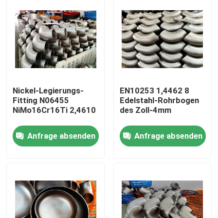
Nickel-Legierungs-
EN10253 1,4462 8
Fitting N06455
Edelstahl-Rohrbogen
NiMo16Cr16Ti 2,4610
des Zoll-4mm
Anfrage absenden
Anfrage absenden
Haus
Produkte
Über uns