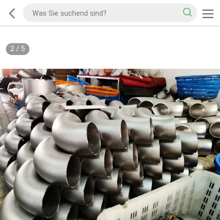
2
/
5