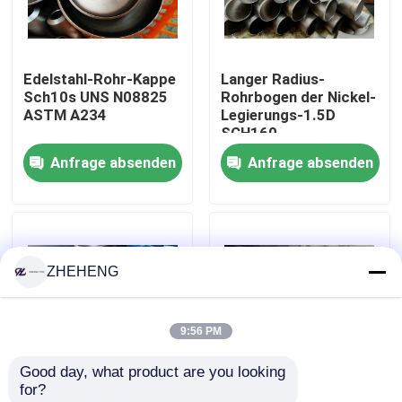
Fabrik-Ausflug
Edelstahl-Rohr-Kappe
Langer Radius-
Sch10s UNS N08825
Rohrbogen der Nickel-
Qualitätskontrolle
ASTM A234
Legierungs-1.5D
SCH160
Anfrage absenden
Anfrage absenden
Company News
Edelstahl-Fitting
ZHEHENG
Edelstahlrohrflansch
9:56 PM
Edelstahl-Rohrbogen
Good day, what product are you looking 
for?
Edelstahlrohrt-stück
Hastelloy C 276
90 Grad Monel 400