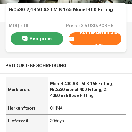
NiCu30 2,4360 ASTM B 165 Monel 400 Fitting
MOQ：10
Preis：3.5 USD/PCS--50439/PCS
Kontaktieren Sie
Bestpreis
uns
PRODUKT-BESCHREIBUNG
Monel 400 ASTM B 165 Fitting
,
Markieren:
NiCu30 monel 400 Fitting
,
2
,
4360 nahtlose Fitting
Herkunftsort
CHINA
Lieferzeit
30days